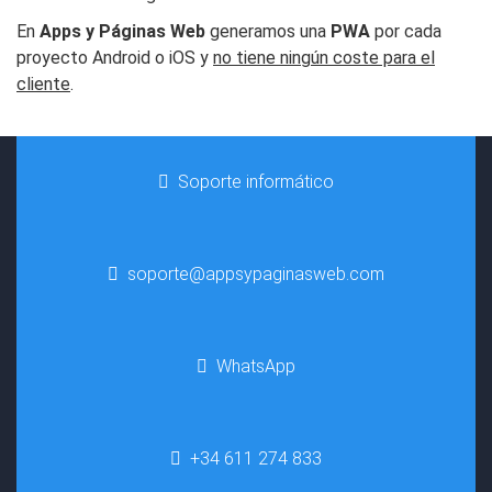
En
Apps y Páginas Web
generamos una
PWA
por cada
proyecto Android o iOS y
no tiene ningún coste para el
cliente
.
Soporte informático
soporte@appsypaginasweb.com
WhatsApp
+34 611 274 833