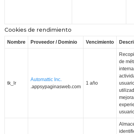
Cookies de rendimiento
Nombre
Proveedor / Dominio
Vencimiento
Descr
Recopi
de mét
interna
activid
Automattic Inc.
tk_lr
1 año
usuario
.appsypaginasweb.com
utiliza
mejorar
experi
usuario
Almac
identif