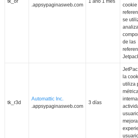
tk_or
1 año 1 mes
.appsypaginasweb.com
cookie
refere
se util
analiza
compor
de las
refere
Jetpac
JetPac
la cook
utiliza
métric
Automattic Inc.
interna
tk_r3d
3 días
.appsypaginasweb.com
activid
usuari
mejorar
experi
usuario