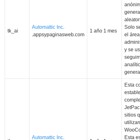
anóni
gener
aleato
Automattic Inc.
Solo s
tk_ai
1 año 1 mes
.appsypaginasweb.com
el área
admini
y se us
seguim
analíti
genera
Esta co
establ
compl
JetPac
sitios 
utiliza
WooCo
Automattic Inc.
Esta e