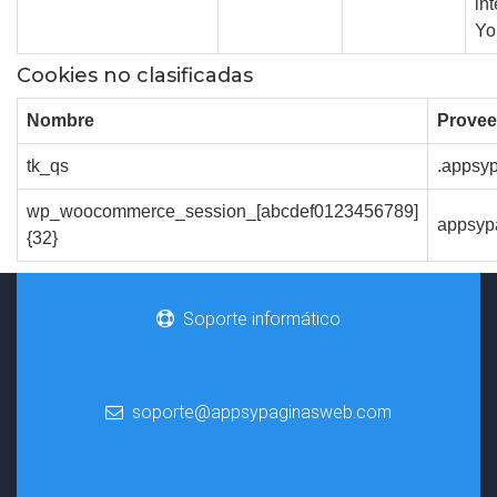
in
Yo
Cookies no clasificadas
Nombre
Provee
tk_qs
.appsy
wp_woocommerce_session_[abcdef0123456789]
appsyp
{32}
Soporte informático
soporte@appsypaginasweb.com