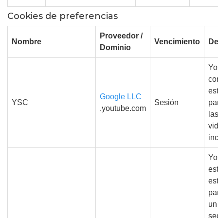
Cookies de preferencias
Proveedor /
Nombre
Vencimiento
De
Dominio
Yo
co
es
Google LLC
YSC
Sesión
pa
.youtube.com
la
vi
in
Yo
es
es
pa
un
se