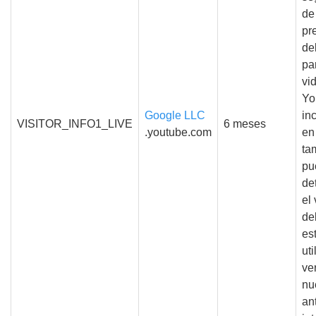
de
pr
de
pa
vi
Yo
Google LLC
in
VISITOR_INFO1_LIVE
6 meses
.youtube.com
en 
ta
pu
de
el 
de
es
uti
ve
nu
an