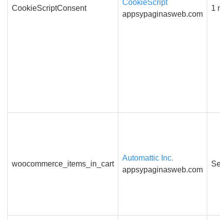
CookieScript
CookieScriptConsent
1 
appsypaginasweb.com
Automattic Inc.
woocommerce_items_in_cart
Se
appsypaginasweb.com