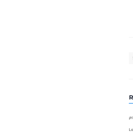
R
¡H
Lo