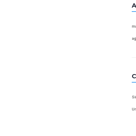
A
ma
ag
C
Si
Un