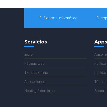
Soporte informático
sop
Servicios
Apps
Inicio
Aviso le
Páginas web
Política
Tiendas Online
Polític
Aplicaciones
Término
Hosting / dominios
Soporte