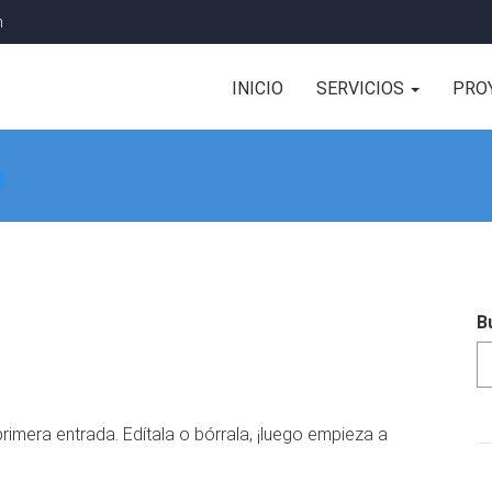
m
INICIO
SERVICIOS
PRO
a
B
imera entrada. Edítala o bórrala, ¡luego empieza a