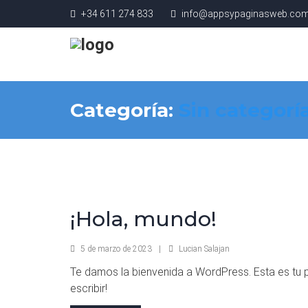
+34 611 274 833
info@appsypaginasweb.co
Categoría:
Sin categorí
¡Hola, mundo!
5 de marzo de 2023
|
Lucian Salajan
Te damos la bienvenida a WordPress. Esta es tu pr
escribir!