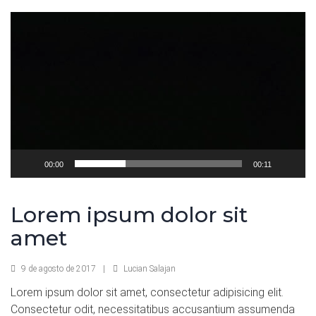
Reproductor
de
vídeo
00:00
00:11
Lorem ipsum dolor sit
amet
9 de agosto de 2017
|
Lucian Salajan
Lorem ipsum dolor sit amet, consectetur adipisicing elit.
Consectetur odit, necessitatibus accusantium assumenda