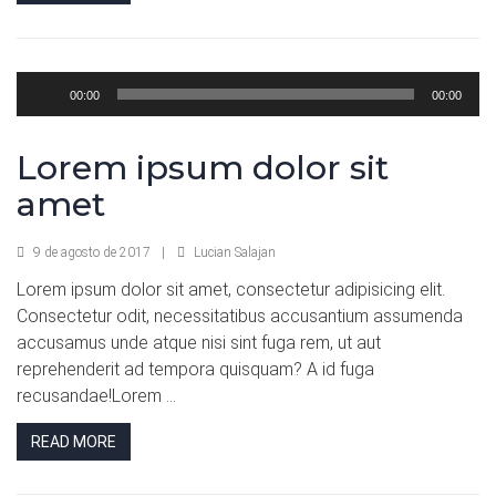
Reproductor
00:00
00:00
de
audio
Lorem ipsum dolor sit
amet
9 de agosto de 2017
|
Lucian Salajan
Lorem ipsum dolor sit amet, consectetur adipisicing elit.
Consectetur odit, necessitatibus accusantium assumenda
accusamus unde atque nisi sint fuga rem, ut aut
reprehenderit ad tempora quisquam? A id fuga
recusandae!Lorem ...
READ MORE