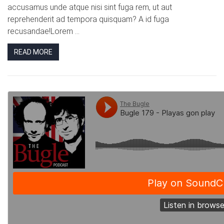
accusamus unde atque nisi sint fuga rem, ut aut
reprehenderit ad tempora quisquam? A id fuga
recusandae!Lorem ...
READ MORE